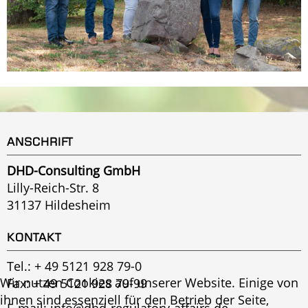
ANSCHRIFT
DHD-Consulting GmbH
Lilly-Reich-Str. 8
31137 Hildesheim
KONTAKT
Tel.:
+ 49 5121 928 79-0
Wir nutzen Cookies auf unserer Website. Einige von
Fax: + 49 5121 928 79-99
ihnen sind essenziell für den Betrieb der Seite,